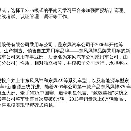
式，选择了SaaS模式的平南云学习平台来加强面授培训管理、
在线考试、认证管理、调研等工作。
股份有限公司乘用车公司，是东风汽车公司于2006年开始筹
集研发、生产制造、销售自主乘用车品牌——东风风神品牌乘用车的新
汽车公司乘用车事业部，后更名为东风汽车公司乘用车公司，由
（分公司）性质，相对独立核算，并模拟子公司运行，承担事业
司已投产并上市东风风神和东风A9等系列车型，以及新能源车型东
车+新能源三线并进。随着2009年公司第一款产品东风风神S30
五大洲、牵手NBA中国赛、邀请明星代言、“致敬英雄”探访之
2年公司整车销售首次突破6万辆，2013年销量跃上8万辆新高，
年销售规模实现里程碑式跨越。