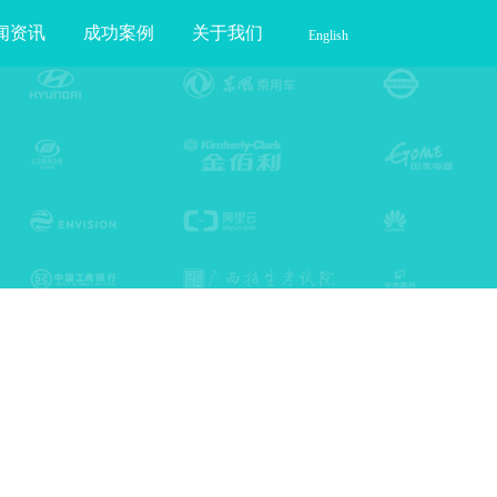
闻资讯
成功案例
关于我们
English