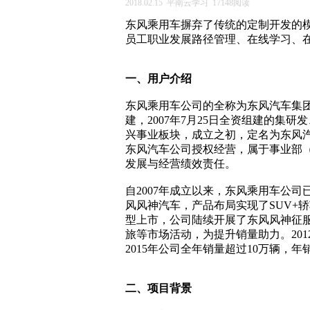
2018.02.15
平南云学习
17148阅读
东风乘用车摒弃了传统的定制开发的模
员工职业发展路径管理、在线学习、
一、用户介绍
东风乘用车公司的全称为东风汽车集团
建，2007年7月25日全资组建的
兴事业板块，成立之初，定名为东风
东风汽车公司授权经营，属于事业部
发展与经营绩效责任。
自2007年成立以来，东风乘用车公
风风神汽车，产品布局实现了SUV+轿
型上市，公司陆续开展了东风风神征服
旅等市场活动，为提升销量助力。201
2015年公司全年销量超过10万辆，
二、项目背景