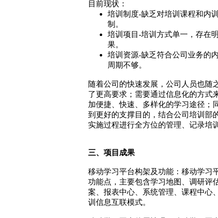
目前现状：
培训制度-缺乏对培训课程和内
制。
培训项目-培训方式单一，存在
果。
培训资源-缺乏符合公司业务的
周期不够。
随着公司的快速发展，公司人员也随
了更高要求；需要通过信息化的方式来
加便捷、快速、多样化的学习途径；
到更好的支撑目的，结合公司培训部
实施过程进行全方位的管理、记录培
三、项目成果
移动学习平台构架及功能：移动学习平台
功能点，主要包含学习地图、调研评
案、报表中心、系统管理、课程中心、
训信息互联模式。