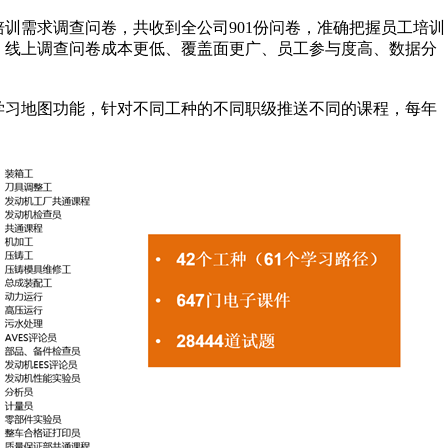
训需求调查问卷，共收到全公司901份问卷，准确把握员工培训
，线上调查问卷成本更低、覆盖面更广、员工参与度高、数据分
学习地图功能，针对不同工种的不同职级推送不同的课程，每年