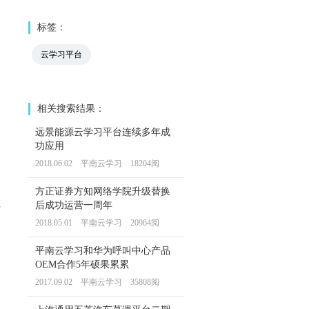
标签：
云学习平台
相关搜索结果：
远景能源云学习平台连续多年成
功应用
2018.06.02 平南云学习 18204阅
方正证券方知网络学院升级替换
车
后成功运营一周年
2018.05.01 平南云学习 20964阅
平南云学习和华为呼叫中心产品
OEM合作5年硕果累累
2017.09.02 平南云学习 35808阅