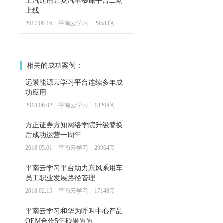
上汽通用五菱汽车慕课平台二期
上线
2017.08.16 平南云学习 29583阅
相关的成功案例：
远景能源云学习平台连续多年成
功应用
2018.06.02 平南云学习 18204阅
方正证券方知网络学院升级替换
后成功运营一周年
2018.05.01 平南云学习 20964阅
平南云学习平台助力东风乘用车
员工职业发展路径管理
2018.02.15 平南云学习 17148阅
平南云学习和华为呼叫中心产品
OEM合作5年硕果累累