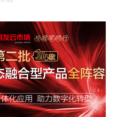
场
8917阅读