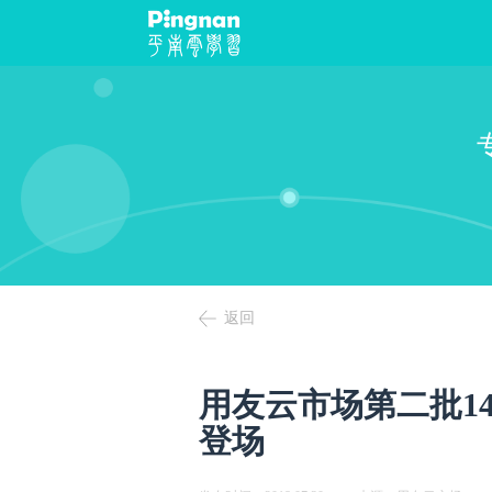
返回
用友云市场第二批1
登场