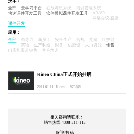
技术：
全部
云学习平台
在线考试系统
培训管理系统
AR/VR
快速课件开发工具
软件模拟课件开发工具
网络会议/直播
课件开发
应用：
全部
领导力
新员工
安全生产
合规
党建
IT技能
英语
生产制造
财务
供应链
人力资源
销售
门店和渠道销售
客户培训
Kineo China正式开始挂牌
2011.01.11 Kineo 9705阅
相关咨询请联系：
销售热线 4008-211-112
欢迎l投稿：